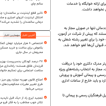
ی ارائه خوابگاه یا خدمات
سالم چای
سی نخواهد داشت.
تاثیر قطع اینترنت بر سالمندان؛ چگ
اختلال اینترنت انزوای اجباری و مش
درمانی سالمندان را تشدید می‌کند؟
ماتی تنها در صورتی مجاز به
ستند که پیش از شرکت در آزمون،
آخرین اخبار
مهمترین اخبار
د را برای تغییر رشته شغلی به
اختصاص ۸ هزار میلیارد تومان کم
 قبولی آن‌ها لغو خواهد شد.
بلاعوض برای ساخت و خرید مسکن
محرومان در سال جاری
۲۷ درصد کودکان بدسرپرست بهزی
تر مدرک دکتری خود را دریافت
فرزندان طلاق هستند؛ راه‌اندازی مرا
 مجاز به انتخاب رشته‌های ویژه
سلامت اجتماعی برای تحکیم خانواد
 رسمی و پیمانی آموزش و پرورش
اصلاح قانون مهریه دوباره روی میز
و باید خارج از ساعات اداری
طرح تغییر مقررات محکومیت‌های م
بررسی می‌شود
فرهنگیان رسمی و پیمانی تا
تمجید ایرج راد از «یک فیل ناپدید
تئاتر خوب مخاطب را به فکر فرو می‌