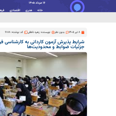
16 مرداد 1405
خانه
هنری
اقتصادی
فره
8 تیر 1405
بدون نظر
نویسنده:
زهره ناطقی
کد نوشته: 6188
جزئیات ضوابط و محدودیت‌ها