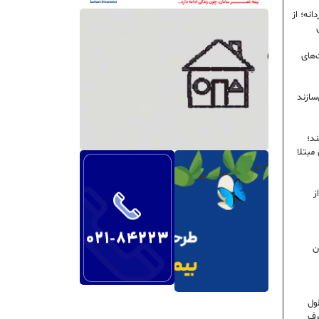
نه؛ از
‌های
سازند
ند؛
ی مبتلا
ز
ن
ول
رف