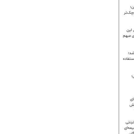
ن؛
وچک‌تر
 این
ی مبهم
شد؛
ستفاده
؛
ای
شش
ترنتی
مه‌ای
گان