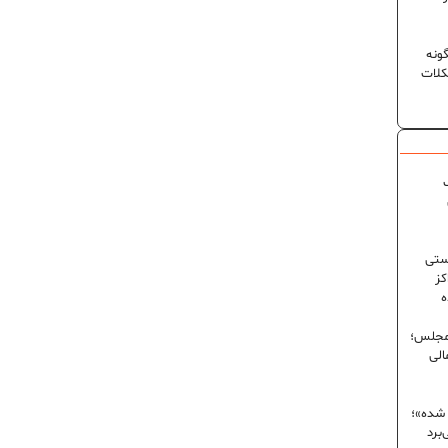
ونه
کلات
ک
ستی
کز
ه
 مجلس؛
الی
 شده»؛
برد