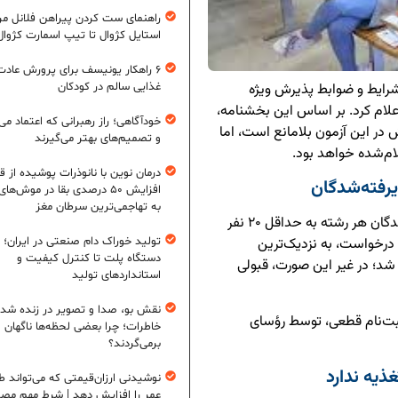
راهنمای ست کردن پیراهن فلانل مردا
استایل کژوال تا تیپ اسمارت کژوال
۶ راهکار یونیسف برای پرورش عادت
 شرایط و ضوابط پذیرش ویژه
غذایی سالم در کودکان
 در آزمون کاردانی به کارشناسی سال ۱۴۰۵ را اعلام کرد. بر اساس این بخشنامه،
خودآگاهی؛ راز رهبرانی که اعتماد می‌
در این آزمون بلامانع است، اما
و تصمیم‌های بهتر می‌گیرند
ام‌شده خواهد بود.
درمان نوین با نانوذرات پوشیده از ق
فته‌شدگان
افزایش ۵۰ درصدی بقا در موش‌ها
به تهاجمی‌ترین سرطان مغز
بر اساس این بخشنامه، در صورتی که تعداد پذیرفته‌شدگان هر رشته به حداقل ۲۰ نفر
تولید خوراک دام صنعتی در ایران؛ ا
رخواست، به نزدیک‌ترین
دستگاه پلت تا کنترل کیفیت و
؛ در غیر این صورت، قبولی
استانداردهای تولید
نقش بو، صدا و تصویر در زنده شد
ت‌نام قطعی، توسط رؤسای
خاطرات؛ چرا بعضی لحظه‌ها ناگهان
برمی‌گردند؟
ذیه ندارد
نوشیدنی ارزان‌قیمتی که می‌تواند ط
عمر را افزایش دهد | شرط مهم مص