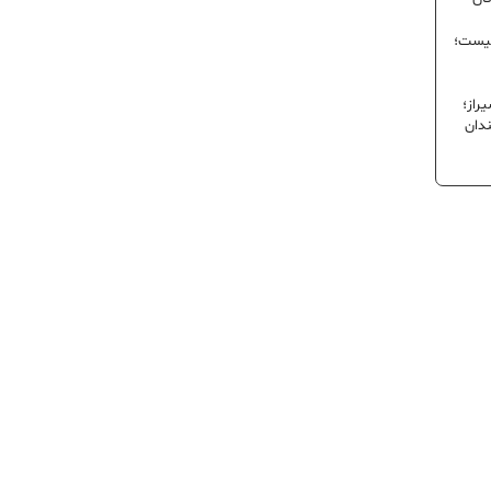
نیست؛
راز؛
ندان