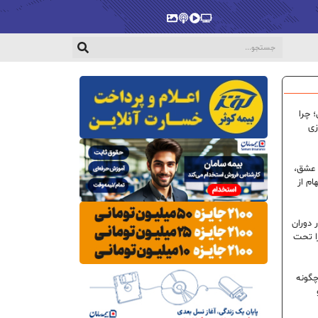
پخش‌زنده
ویدیو
پادکست
گالری
 چرا
زی
 عشق،
ام از
 دوران
ا تحت
گونه