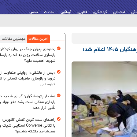
نگی
اجتماعی
گردشگری
فناوری
گوناگون
مقالات
تماس
آخرین مقالات
مهمترین مقالات
شرایط پذیرش آزمون کاردانی به کارشناسی فرهنگیان ۱۴۰۵ اعلام شد؛
زخم‌های پنهان جنگ بر روان کودکان؛
بازسازی سلامت روان به اندازه بازسا
شهرها اهمیت دارد؟
«پس از عاشقی»؛ روایتی متفاوت از
تروما و بازسازی خاطرات انسانی با اله
کیارستمی
هشدار پژوهشگران: گرمای شدید در
بارداری ممکن است رشد مغز نوزاد ر
تأثیر قرار دهد
راهنمای ست کردن کفش کانورس؛ چ
با کتانی Converse استایلی شیک و
همیشه‌مد داشته باشیم؟