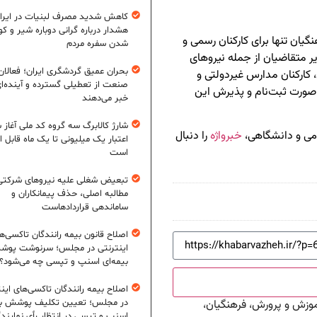
کاهش شدید مصرف لبنیات در ایرا
هشدار درباره گرانی دوباره شیر و ک
گیان تنها برای کارکنان رسمی و
شدن سفره مردم
 متقاضیان از جمله نیروهای
بحران عمیق گردشگری ایران؛ فعالان
 کارکنان مدارس غیردولتی و
صنعت از تعطیلی گسترده و آینده‌ا
ر صورت ثبت‌نام و پذیرش این
خبر می‌دهند
شارژ کالابرگ سه گروه کد ملی آغاز 
امی و دانشگاهی،
خبرواژه
را دنبال
اعتبار یک میلیونی تا یک ماه قابل ا
است
تبعیض شغلی علیه نیروهای شرکتی
مطالبه اصلی، حذف پیمانکاران و
ساماندهی قراردادهاست
اصلاح قانون بیمه رانندگان تاکسی‌ه
اینترنتی در مجلس؛ سرنوشت پو
بیمه‌ای اسنپ و تپسی چه می‌شود؟
اصلاح بیمه رانندگان تاکسی‌های این
در مجلس؛ تعیین تکلیف پوشش بی
آموزش و پرورش، فرهنگیان،
اسنپ و تپسی در انتظار رأی نمایند