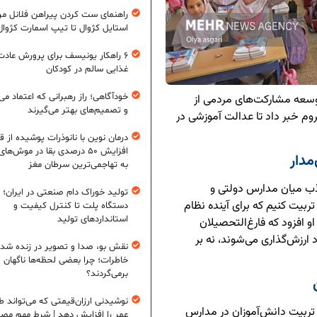
راهنمای ست کردن پیراهن فلانل مردا
استایل کژوال تا تیپ اسمارت کژوال
۶ راهکار یونیسف برای پرورش عادت
غذایی سالم در کودکان
خودآگاهی؛ راز رهبرانی که اعتماد می‌
توسعه مشارکت‌های مردمی از
و تصمیم‌های بهتر می‌گیرند
م خبر داد تا عدالت آموزشی در
درمان نوین با نانوذرات پوشیده از ق
افزایش ۵۰ درصدی بقا در موش‌ها
مدار
به تهاجمی‌ترین سرطان مغز
ذب میان مدارس دولتی و
تولید خوراک دام صنعتی در ایران؛ ا
بیت کنیم که برای آینده نظام
دستگاه پلت تا کنترل کیفیت و
استانداردهای تولید
 افزود که فارغ‌التحصیلان
ارزش‌گذاری می‌شوند، نه بر
نقش بو، صدا و تصویر در زنده شد
خاطرات؛ چرا بعضی لحظه‌ها ناگهان
برمی‌گردند؟
نوشیدنی ارزان‌قیمتی که می‌تواند ط
 تربیت دانش‌آموزان در مدارس
عمر را افزایش دهد | شرط مهم مص