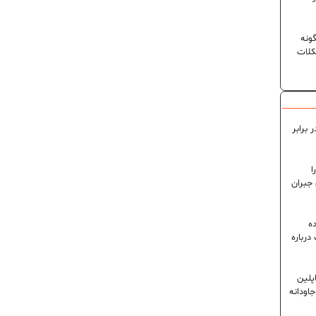
ونه
کلات
 برابر
ا
 جبران
ه
رباره
پلین
اودانه