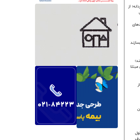
نه؛ از
‌های
سازند
ند؛
ی مبتلا
ز
ن
ول
رف