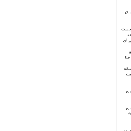
‌تر از
رپرست
قد
ی آن
و
۶ درصدی در ایران؛ رکورد ۸۰ ساله
مت
رای
 روز گرمای
اه است | دمای تهران به ۳۸