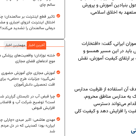
 تحول بنیادین آموزش و پرورش
سالم چای
متعهد به اخلاق اسلامی،
تاثیر قطع اینترنت بر سالمندان؛ چگ
اختلال اینترنت انزوای اجباری و مش
درمانی سالمندان را تشدید می‌کند؟
وزان ایرانی، گفت: «افتخارات
آخرین اخبار
مهمترین اخبار
 باید در این مسیر همسو و
ختنه نوزادان؛ واقعیت‌های پزشکی در
ه بر ارتقای کیفیت آموزش، نقش
موج ادعاهای فضای مجازی
آموزش مجازی جای آموزش حضوری ر
نمی‌گیرد؛ جزئیات طرح «حامی» برای
افت تحصیلی دانش‌آموزان
دف آن استفاده از ظرفیت مدارس
کمک به مدارس مناطق محروم،
چرا قبض آب در تابستان گران‌تر شد
است؟ توضیح شرکت آب و فاضلاب د
قدام می‌تواند دسترسی
افزایش قبوض
فیت را افزایش دهد و کیفیت کلی
مهدی هاشمی: اکبر عبدی «چارلی چا
ایران» بود؛ کمدینی که در دل مردم ج
ی
شد