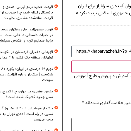
ن آینده‌ای سرافراز برای ایران
قیمت جدید برنج ایرانی، هندی و
س جمهوری اسلامی تربیت کرد.»
پاکستانی اعلام شد؛ چرا حبوبات ارزان
قیمت تمام‌شده مشتری ندارند؟
فرهاد حسن‌زاده: جای دختران بدس
در ادبیات داستانی ما خالی است | ن
«زیبا صدایم کن» و اقتباس سینمای
قهرمانی دختران کردستان در تکواند
نونهالان منطقه یک کشور با ۴ مدال طلا
تورم ۶
شکست | هشدار درباره افزایش قی
 آموزش و پرورش، طرح آموزشی
سوخت
«تجرد قطعی» در ایران؛ چرا ازدواج ب
نسل جدید کم‌رنگ شده است؟
یاز علامت‌گذاری شده‌اند
*
هشدار هواشناسی؛ ۴۰ تا ۵۰
نسبی در ر
درجه می‌رسد