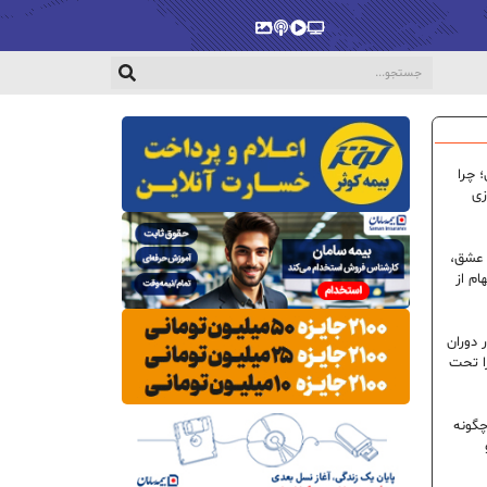
پخش‌زنده
ویدیو
پادکست
گالری
 چرا
زی
 عشق،
ام از
 دوران
ا تحت
گونه