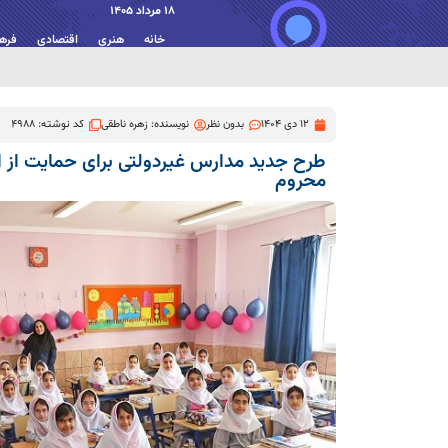
18 مرداد 1405
خانه
هنری
اقتصادی
فره
12 دی 1404
بدون نظر
نویسنده:
زهره ناطقی
کد نوشته: 4988
طرح جدید مدارس غیردولتی برای حمایت از ا
محروم