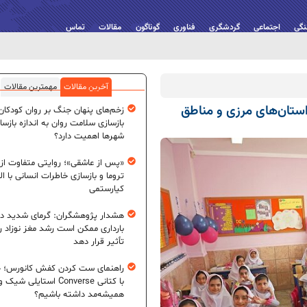
نگی
اجتماعی
گردشگری
فناوری
گوناگون
مقالات
تماس
آخرین مقالات
مهمترین مقالات
ستان‌های مرزی و مناطق
زخم‌های پنهان جنگ بر روان کودکان؛
بازسازی سلامت روان به اندازه بازسا
شهرها اهمیت دارد؟
«پس از عاشقی»؛ روایتی متفاوت از
تروما و بازسازی خاطرات انسانی با اله
کیارستمی
هشدار پژوهشگران: گرمای شدید در
بارداری ممکن است رشد مغز نوزاد ر
تأثیر قرار دهد
راهنمای ست کردن کفش کانورس؛ چ
با کتانی Converse استایلی شیک و
همیشه‌مد داشته باشیم؟