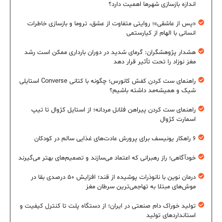
اندازه بازسازی شهرها اهمیت دارد؟
«پس از عاشقی»؛ روایتی متفاوت از عشق، تروما و بازسازی خاطرات
انسانی با الهام از کیارستمی
هشدار پژوهشگران: گرمای شدید در دوران بارداری ممکن است رشد
مغز نوزاد را تحت تأثیر قرار دهد
راهنمای ست کردن کفش کانورس؛ چگونه با کتانی Converse استایلی
شیک و همیشه‌مد داشته باشیم؟
راهنمای ست کردن پیراهن فلانل مردانه؛ از استایل کژوال تا تیپ
اسمارت کژوال
۶ راهکار یونیسف برای پرورش عادت‌های غذایی سالم در کودکان
خودآگاهی؛ راز رهبرانی که اعتماد می‌سازند و تصمیم‌های بهتر می‌گیرند
درمان نوین با نانوذرات پوشیده از قند؛ افزایش ۵۰ درصدی بقا در
موش‌های مبتلا به تهاجمی‌ترین سرطان مغز
تولید خوراک دام صنعتی در ایران؛ از دستگاه پلت تا کنترل کیفیت و
استانداردهای تولید