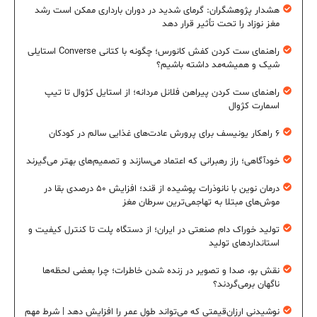
هشدار پژوهشگران: گرمای شدید در دوران بارداری ممکن است رشد
مغز نوزاد را تحت تأثیر قرار دهد
راهنمای ست کردن کفش کانورس؛ چگونه با کتانی Converse استایلی
شیک و همیشه‌مد داشته باشیم؟
راهنمای ست کردن پیراهن فلانل مردانه؛ از استایل کژوال تا تیپ
اسمارت کژوال
۶ راهکار یونیسف برای پرورش عادت‌های غذایی سالم در کودکان
خودآگاهی؛ راز رهبرانی که اعتماد می‌سازند و تصمیم‌های بهتر می‌گیرند
درمان نوین با نانوذرات پوشیده از قند؛ افزایش ۵۰ درصدی بقا در
موش‌های مبتلا به تهاجمی‌ترین سرطان مغز
تولید خوراک دام صنعتی در ایران؛ از دستگاه پلت تا کنترل کیفیت و
استانداردهای تولید
نقش بو، صدا و تصویر در زنده شدن خاطرات؛ چرا بعضی لحظه‌ها
ناگهان برمی‌گردند؟
نوشیدنی ارزان‌قیمتی که می‌تواند طول عمر را افزایش دهد | شرط مهم