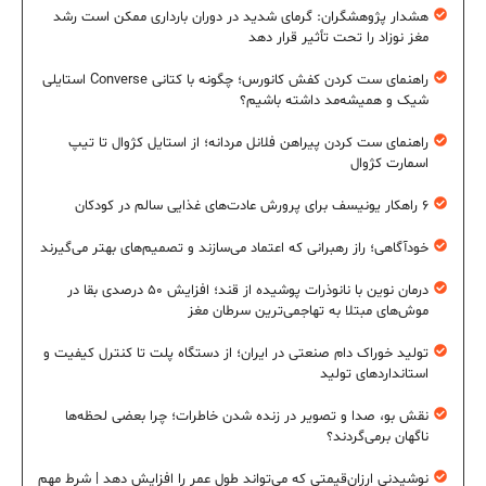
هشدار پژوهشگران: گرمای شدید در دوران بارداری ممکن است رشد
مغز نوزاد را تحت تأثیر قرار دهد
راهنمای ست کردن کفش کانورس؛ چگونه با کتانی Converse استایلی
شیک و همیشه‌مد داشته باشیم؟
راهنمای ست کردن پیراهن فلانل مردانه؛ از استایل کژوال تا تیپ
اسمارت کژوال
۶ راهکار یونیسف برای پرورش عادت‌های غذایی سالم در کودکان
خودآگاهی؛ راز رهبرانی که اعتماد می‌سازند و تصمیم‌های بهتر می‌گیرند
درمان نوین با نانوذرات پوشیده از قند؛ افزایش ۵۰ درصدی بقا در
موش‌های مبتلا به تهاجمی‌ترین سرطان مغز
تولید خوراک دام صنعتی در ایران؛ از دستگاه پلت تا کنترل کیفیت و
استانداردهای تولید
نقش بو، صدا و تصویر در زنده شدن خاطرات؛ چرا بعضی لحظه‌ها
ناگهان برمی‌گردند؟
نوشیدنی ارزان‌قیمتی که می‌تواند طول عمر را افزایش دهد | شرط مهم