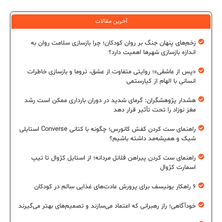
آخرین مقالات
زخم‌های پنهان جنگ بر روان کودکان؛ چرا بازسازی سلامت روان به
اندازه بازسازی شهرها اهمیت دارد؟
«پس از عاشقی»؛ روایتی متفاوت از عشق، تروما و بازسازی خاطرات
انسانی با الهام از کیارستمی
هشدار پژوهشگران: گرمای شدید در دوران بارداری ممکن است رشد
مغز نوزاد را تحت تأثیر قرار دهد
راهنمای ست کردن کفش کانورس؛ چگونه با کتانی Converse استایلی
شیک و همیشه‌مد داشته باشیم؟
راهنمای ست کردن پیراهن فلانل مردانه؛ از استایل کژوال تا تیپ
اسمارت کژوال
۶ راهکار یونیسف برای پرورش عادت‌های غذایی سالم در کودکان
خودآگاهی؛ راز رهبرانی که اعتماد می‌سازند و تصمیم‌های بهتر می‌گیرند