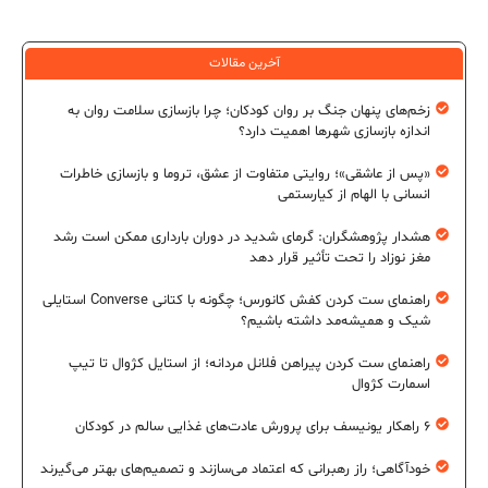
آخرین مقالات
زخم‌های پنهان جنگ بر روان کودکان؛ چرا بازسازی سلامت روان به
اندازه بازسازی شهرها اهمیت دارد؟
«پس از عاشقی»؛ روایتی متفاوت از عشق، تروما و بازسازی خاطرات
انسانی با الهام از کیارستمی
هشدار پژوهشگران: گرمای شدید در دوران بارداری ممکن است رشد
مغز نوزاد را تحت تأثیر قرار دهد
راهنمای ست کردن کفش کانورس؛ چگونه با کتانی Converse استایلی
شیک و همیشه‌مد داشته باشیم؟
راهنمای ست کردن پیراهن فلانل مردانه؛ از استایل کژوال تا تیپ
اسمارت کژوال
۶ راهکار یونیسف برای پرورش عادت‌های غذایی سالم در کودکان
خودآگاهی؛ راز رهبرانی که اعتماد می‌سازند و تصمیم‌های بهتر می‌گیرند