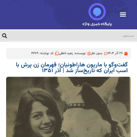
26 آذر 1404
بدون نظر
نویسنده:
زهره ناطقی
کد نوشته: 4479
گفت‌وگو با ماریون هاراطونیان؛ قهرمان زن پرش با
اسب ایران که تاریخ‌ساز شد | آذر ۱۳۵۱