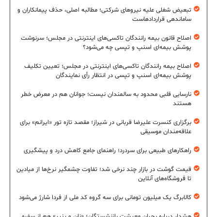
تبعیض شغلی علیه نیروهای شرکتی؛ مطالبه اصلی، حذف پیمانکاران و
ساماندهی قراردادهاست
اصلاح قانون بیمه رانندگان تاکسی‌های اینترنتی در مجلس؛ سرنوشت
پوشش بیمه‌ای اسنپ و تپسی چه می‌شود؟
اصلاح بیمه رانندگان تاکسی‌های اینترنتی در مجلس؛ تعیین تکلیف
پوشش بیمه‌ای اسنپ و تپسی در انتظار رأی نمایندگان
نارسایی قلبی محدود به سالمندان نیست؛ جوانان هم در معرض خطر
هستند
برگزاری کنسرت علیرضا قربانی در شیراز؛ مقصد تازه تور «ایرانم» برای
علاقه‌مندان موسیقی
راهکارهای طبیعی برای سردرد؛ راهنمای جامع کاهش درد و پیشگیری
قیمت گوشت در بازار چند نرخی شد؛ تفاوت چشمگیر نرخ‌ها از میادین
تا فروشگاه‌های آنلاین
کالابرگ یک میلیون تومانی برای سه گروه کد ملی از فردا شارژ می‌شود
هشدار درباره بحران معیشت بازنشستگان؛ «نان و پنیر» هم از سفره