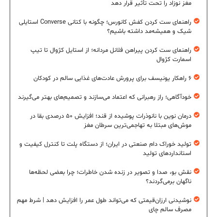
مغز نوزاد را تحت تأثیر قرار دهد
راهنمای ست کردن کفش کانورس؛ چگونه با کتانی Converse استایلی
شیک و همیشه‌مد داشته باشیم؟
راهنمای ست کردن پیراهن فلانل مردانه؛ از استایل کژوال تا تیپ
اسمارت کژوال
۶ راهکار یونیسف برای پرورش عادت‌های غذایی سالم در کودکان
خودآگاهی؛ راز رهبرانی که اعتماد می‌سازند و تصمیم‌های بهتر می‌گیرند
درمان نوین با نانوذرات پوشیده از قند؛ افزایش ۵۰ درصدی بقا در
موش‌های مبتلا به تهاجمی‌ترین سرطان مغز
تولید خوراک دام صنعتی در ایران؛ از دستگاه پلت تا کنترل کیفیت و
استانداردهای تولید
نقش بو، صدا و تصویر در زنده شدن خاطرات؛ چرا بعضی لحظه‌ها
ناگهان برمی‌گردند؟
نوشیدنی ارزان‌قیمتی که می‌تواند طول عمر را افزایش دهد | شرط مهم
مصرف سالم چای