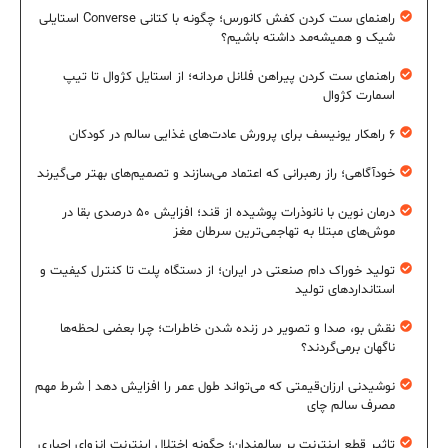
راهنمای ست کردن کفش کانورس؛ چگونه با کتانی Converse استایلی
شیک و همیشه‌مد داشته باشیم؟
راهنمای ست کردن پیراهن فلانل مردانه؛ از استایل کژوال تا تیپ
اسمارت کژوال
۶ راهکار یونیسف برای پرورش عادت‌های غذایی سالم در کودکان
خودآگاهی؛ راز رهبرانی که اعتماد می‌سازند و تصمیم‌های بهتر می‌گیرند
درمان نوین با نانوذرات پوشیده از قند؛ افزایش ۵۰ درصدی بقا در
موش‌های مبتلا به تهاجمی‌ترین سرطان مغز
تولید خوراک دام صنعتی در ایران؛ از دستگاه پلت تا کنترل کیفیت و
استانداردهای تولید
نقش بو، صدا و تصویر در زنده شدن خاطرات؛ چرا بعضی لحظه‌ها
ناگهان برمی‌گردند؟
نوشیدنی ارزان‌قیمتی که می‌تواند طول عمر را افزایش دهد | شرط مهم
مصرف سالم چای
تاثیر قطع اینترنت بر سالمندان؛ چگونه اختلال اینترنت انزوای اجباری