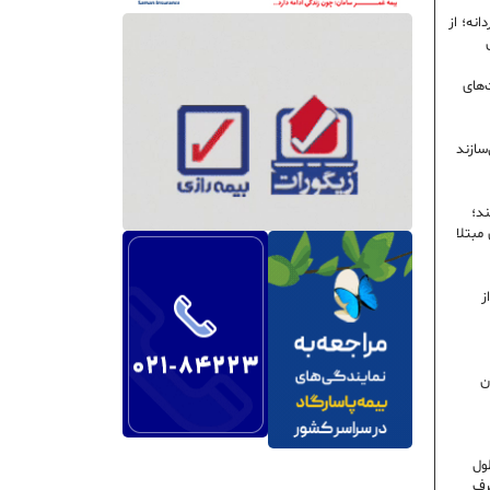
نه؛ از
‌های
سازند
ند؛
ی مبتلا
ز
ن
ول
رف