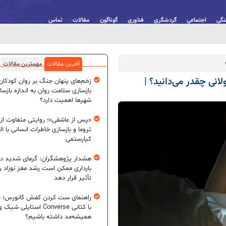
نگی
اجتماعی
گردشگری
فناوری
گوناگون
مقالات
تماس
آخرین مقالات
مهمترین مقالات
انی چقدر می‌دانید؟ |
زخم‌های پنهان جنگ بر روان کودکان؛
بازسازی سلامت روان به اندازه بازسا
شهرها اهمیت دارد؟
«پس از عاشقی»؛ روایتی متفاوت از
تروما و بازسازی خاطرات انسانی با اله
کیارستمی
هشدار پژوهشگران: گرمای شدید در
بارداری ممکن است رشد مغز نوزاد ر
تأثیر قرار دهد
راهنمای ست کردن کفش کانورس؛ چ
با کتانی Converse استایلی شیک و
همیشه‌مد داشته باشیم؟