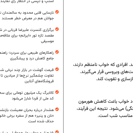
اسنپ و تپسی در انتظار رأی نمایند
نارسایی قلبی محدود به سالمندان 
جوانان هم در معرض خطر هستند
برگزاری کنسرت علیرضا قربانی در شی
مقصد تازه تور «ایرانم» برای علاقه‌م
موسیقی
راهکارهای طبیعی برای سردرد؛ راهنم
جامع کاهش درد و پیشگیری
 افرادی که خواب نامنظم دارند،
قیمت گوشت در بازار چند نرخی شد
ت‌های ویروسی قرار می‌گیرند.
تفاوت چشمگیر نرخ‌ها از میادین تا
زسازی و تقویت کند.
فروشگاه‌های آنلاین
کالابرگ یک میلیون تومانی برای سه
کد ملی از فردا شارژ می‌شود
مبود خواب باعث کاهش هورمون
) می‌شود. نتیجه این فرآیند،
هشدار درباره بحران معیشت بازنش
 نامناسب شب است.
«نان و پنیر» هم از سفره برخی خانوا
حذف شده است