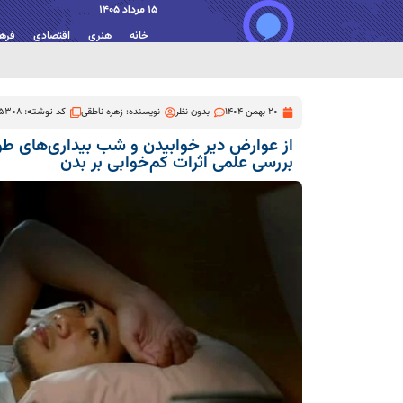
15 مرداد 1405
خانه
هنری
اقتصادی
فره
20 بهمن 1404
بدون نظر
نویسنده:
زهره ناطقی
کد نوشته: 5308
از عوارض دیر خوابیدن و شب‌ بیداری‌های طول
بررسی علمی اثرات کم‌خوابی بر بدن