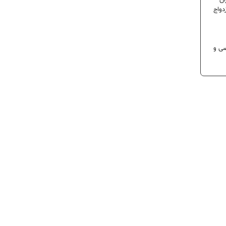
ران
دواج
 تخصصی و