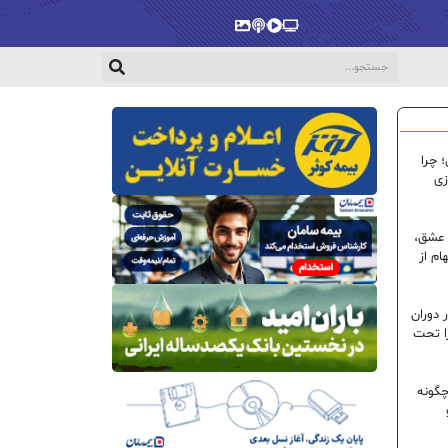
پخش‌زنده
ویدیو
پادکست
گالری
 چرا
زی
 عشق،
ام از
 دوران
ا تحت
گونه