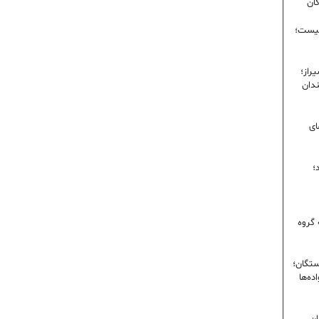
گان
نیست؛
راز؛
ندان
ای
؛
 گروه
ستگان؛
ده‌ها