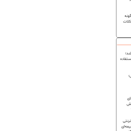
ونه
کلات
شد؛
ستفاده
؛
ای
شش
ترنتی
مه‌ای