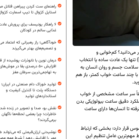
راهنمای ست کردن پیراهن فلانل مردا
استایل کژوال تا تیپ اسمارت کژوال
۶ راهکار یونیسف برای پرورش عادت
غذایی سالم در کودکان
خودآگاهی؛ راز رهبرانی که اعتماد می‌
و تصمیم‌های بهتر می‌گیرند
می‌دانید؟ کم‌خوابی و
شب‌زنده‌داری (Late Sleeping & Sleep Deprivation) تنها یک عادت ساده یا انتخاب
درمان نوین با نانوذرات پوشیده از ق
 سلامت جسم و روان انسان به
افزایش ۵۰ درصدی بقا در موش‌ها
به تهاجمی‌ترین سرطان مغز
ن با چند ساعت خواب کمتر، باز هم
ید.
تولید خوراک دام صنعتی در ایران؛ ا
دستگاه پلت تا کنترل کیفیت و
قیقاً سر ساعت مشخصی از خواب
استانداردهای تولید
لکرد دقیق ساعت بیولوژیکی بدن
رفته تا انسان‌ها دارای ساعت
نقش بو، صدا و تصویر در زنده شد
خاطرات؛ چرا بعضی لحظه‌ها ناگهان
برمی‌گردند؟
س قرار دارد؛ بخشی که ارتباط
نوشیدنی ارزان‌قیمتی که می‌تواند ط
ط مهم‌ترین عامل تنظیم این
عمر را افزایش دهد | شرط مهم مص