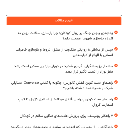
آخرین مقالات
زخم‌های پنهان جنگ بر روان کودکان؛ چرا بازسازی سلامت روان به
اندازه بازسازی شهرها اهمیت دارد؟
«پس از عاشقی»؛ روایتی متفاوت از عشق، تروما و بازسازی خاطرات
انسانی با الهام از کیارستمی
هشدار پژوهشگران: گرمای شدید در دوران بارداری ممکن است رشد
مغز نوزاد را تحت تأثیر قرار دهد
راهنمای ست کردن کفش کانورس؛ چگونه با کتانی Converse استایلی
شیک و همیشه‌مد داشته باشیم؟
راهنمای ست کردن پیراهن فلانل مردانه؛ از استایل کژوال تا تیپ
اسمارت کژوال
۶ راهکار یونیسف برای پرورش عادت‌های غذایی سالم در کودکان
خودآگاهی؛ راز رهبرانی که اعتماد می‌سازند و تصمیم‌های بهتر می‌گیرند