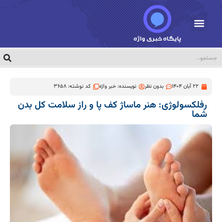
22 آبان 1404
بدون نظر
نویسنده:
خبر واژه
کد نوشته: 3658
رفلکسولوژی: هنر ماساژ کف پا و راز سلامت کل بدن
شما