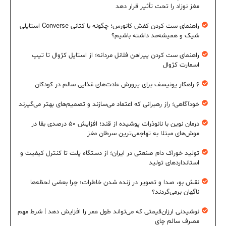
مغز نوزاد را تحت تأثیر قرار دهد
راهنمای ست کردن کفش کانورس؛ چگونه با کتانی Converse استایلی
شیک و همیشه‌مد داشته باشیم؟
راهنمای ست کردن پیراهن فلانل مردانه؛ از استایل کژوال تا تیپ
اسمارت کژوال
۶ راهکار یونیسف برای پرورش عادت‌های غذایی سالم در کودکان
خودآگاهی؛ راز رهبرانی که اعتماد می‌سازند و تصمیم‌های بهتر می‌گیرند
درمان نوین با نانوذرات پوشیده از قند؛ افزایش ۵۰ درصدی بقا در
موش‌های مبتلا به تهاجمی‌ترین سرطان مغز
تولید خوراک دام صنعتی در ایران؛ از دستگاه پلت تا کنترل کیفیت و
استانداردهای تولید
نقش بو، صدا و تصویر در زنده شدن خاطرات؛ چرا بعضی لحظه‌ها
ناگهان برمی‌گردند؟
نوشیدنی ارزان‌قیمتی که می‌تواند طول عمر را افزایش دهد | شرط مهم
مصرف سالم چای