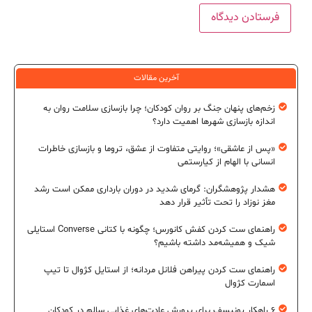
آخرین مقالات
زخم‌های پنهان جنگ بر روان کودکان؛ چرا بازسازی سلامت روان به
اندازه بازسازی شهرها اهمیت دارد؟
«پس از عاشقی»؛ روایتی متفاوت از عشق، تروما و بازسازی خاطرات
انسانی با الهام از کیارستمی
هشدار پژوهشگران: گرمای شدید در دوران بارداری ممکن است رشد
مغز نوزاد را تحت تأثیر قرار دهد
راهنمای ست کردن کفش کانورس؛ چگونه با کتانی Converse استایلی
شیک و همیشه‌مد داشته باشیم؟
راهنمای ست کردن پیراهن فلانل مردانه؛ از استایل کژوال تا تیپ
اسمارت کژوال
۶ راهکار یونیسف برای پرورش عادت‌های غذایی سالم در کودکان