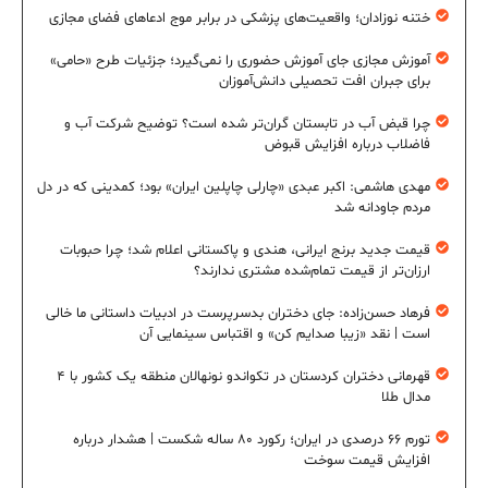
ختنه نوزادان؛ واقعیت‌های پزشکی در برابر موج ادعاهای فضای مجازی
آموزش مجازی جای آموزش حضوری را نمی‌گیرد؛ جزئیات طرح «حامی»
برای جبران افت تحصیلی دانش‌آموزان
چرا قبض آب در تابستان گران‌تر شده است؟ توضیح شرکت آب و
فاضلاب درباره افزایش قبوض
مهدی هاشمی: اکبر عبدی «چارلی چاپلین ایران» بود؛ کمدینی که در دل
مردم جاودانه شد
قیمت جدید برنج ایرانی، هندی و پاکستانی اعلام شد؛ چرا حبوبات
ارزان‌تر از قیمت تمام‌شده مشتری ندارند؟
فرهاد حسن‌زاده: جای دختران بدسرپرست در ادبیات داستانی ما خالی
است | نقد «زیبا صدایم کن» و اقتباس سینمایی آن
قهرمانی دختران کردستان در تکواندو نونهالان منطقه یک کشور با ۴
مدال طلا
تورم ۶۶ درصدی در ایران؛ رکورد ۸۰ ساله شکست | هشدار درباره
افزایش قیمت سوخت