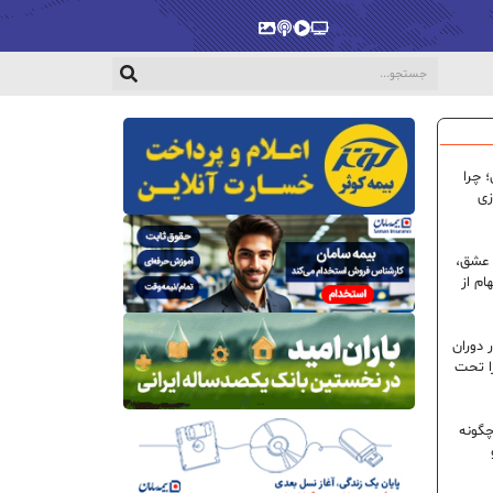
پخش‌زنده
ویدیو
پادکست
گالری
 چرا
زی
 عشق،
ام از
 دوران
ا تحت
گونه