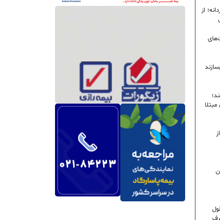
نه؛ از
‌های
سازند
ند؛
ی مبتلا
ز
ن
ول
رف