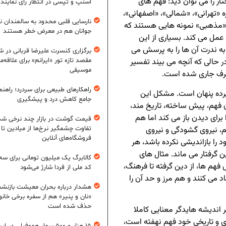
ار را می توان دید: فهم های
اسنپ و تپسی در انتظار رأی نمایند
ه «تهرانی»، «شمالی»، «اصفهانی»،
نارسایی قلبی محدود به سالمندان 
و «مذهبی» نمونه هایی هستند که
جوانان هم در معرض خطر هستند
مل می کند. بسیاری از این
به ندرت آن ها را به پرسش می
برگزاری کنسرت علیرضا قربانی در شی
مقصد تازه تور «ایرانم» برای علاقه‌م
ر حالی که آنچه می بیند تفسیر
موسیقی
عرف جاری شده است.
راهکارهای طبیعی برای سردرد؛ راهنم
رده پنهان است. مشکل این
جامع کاهش درد و پیشگیری
 فهم، پیش ساخته، تاریخ مند،
برای دیدن باز می کند اما هم
قیمت گوشت در بازار چند نرخی شد
، نیروی گشودگی و نیروی
تفاوت چشمگیر نرخ‌ها از میادین تا
فروشگاه‌های آنلاین
را بازاندیشی نکرده باشد، هر
گرفتار می ماند. مثال های
کالابرگ یک میلیون تومانی برای سه
فهم ها، از دین گرفته تا فرهنگ،
کد ملی از فردا شارژ می‌شود
اد می کنند و هم مرز و حد آن را
هشدار درباره بحران معیشت بازنش
«نان و پنیر» هم از سفره برخی خانوا
حذف شده است
اندیشه هایدگر معنایی کاملا
ی و تاریخی خود فهم نهفته است،