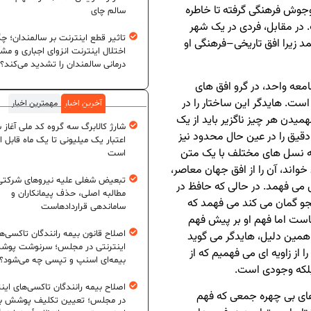
جوش فرهنگی گرفته تا خاطره
سالم چای
در مقابل، فردی در یک شهر
تاثیر قطع اینترنت بر سالمندان؛ چگ
 زیرا افق تاریخی–فرهنگی او
اختلال اینترنت انزوای اجباری و مش
درمانی سالمندان را تشدید می‌کند؟
عه واحد، در گرو افق های
ست. هایدگر این ساختار را در
آخرین اخبار
مهمترین اخبار
میدن هر چیز ناگزیر باید از یک
شارژ کالابرگ سه گروه کد ملی آغاز 
قیق را در عین حال محدود نیز
اعتبار یک میلیونی تا یک ماه قابل ا
هه نسل های مختلف با یک متن
است
واند، آن را از افق جهان معاصر،
تبعیض شغلی علیه نیروهای شرکتی
می فهمد. در حالی که حافظ در
مطالبه اصلی، حذف پیمانکاران و
و گمان می کند می فهمد که
ساماندهی قراردادهاست
ناست اما فهم او بر پیش فهم
اصلاح قانون بیمه رانندگان تاکسی‌ه
 همین دلیل، هایدگر می گوید
اینترنتی در مجلس؛ سرنوشت پو
ز زاویه ای می فهمیم که از
بیمه‌ای اسنپ و تپسی چه می‌شود؟
بلکه وجودی است.
اصلاح بیمه رانندگان تاکسی‌های این
های بی چهره جمعی که فهم
در مجلس؛ تعیین تکلیف پوشش بی