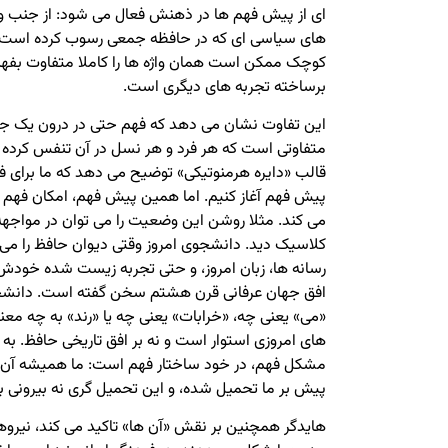
ای از پیش فهم ها در ذهنش فعال می شود: از جنب و
های سیاسی ای که در حافظه جمعی رسوب کرده است. 
کوچک ممکن است همان واژه ها را کاملا متفاوت بفهمد
برساخته تجربه های دیگری است.
این تفاوت نشان می دهد که فهم حتی در درون یک جام
متفاوتی است که هر فرد و هر نسل در آن تنفس کرده ا
قالب «دایره هرمنوتیکی» توضیح می دهد که ما برای فه
پیش فهم آغاز کنیم. اما همین پیش فهم، امکان فهم د
می کند. مثلا روشن این وضعیت را می توان در مواج
کلاسیک دید. دانشجوی امروز وقتی دیوان حافظ را می خ
رسانه ها، زبان امروز، و حتی تجربه زیست شده خودش 
افق جهان عرفانی قرن هشتم سخن گفته است. دانشج
«می» یعنی چه، «خرابات» یعنی چه یا «رند» به چه مع
های امروزی استوار است و نه بر افق تاریخی حافظ. به
مشکل فهم، در خود ساختار فهم است: ما همیشه آن را ا
پیش بر ما تحمیل شده، و این تحمیل گری نه بیرونی 
هایدگر همچنین بر نقش «آن ها» تاکید می کند، نیرو