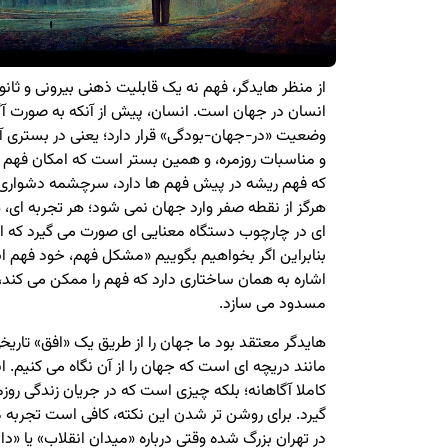
از منظر هایدگر، فهم نه یک قابلیت ذهنی بیرونی و ثانو
انسان در جهان است. انسان، پیش از آنکه به صورت آگا
وضعیت «در-جهان-بودگی» قرار دارد؛ یعنی در بستری آغ
و مناسبات روزمره، و همین بستر است که امکان فهم را
که فهم ریشه در پیش فهم ها دارد، سرچشمه دشواری 
هرگز از نقطه صفر وارد جهان نمی شود؛ هر تجربه ای، 
ای در چارچوب دستگاه معنایی ای صورت می گیرد که ا
بنابراین اگر بخواهیم بگوییم «مشکل فهم، خود فهم ا
اشاره به همان ساختاری دارد که فهم را ممکن می کند، 
مسدود می سازد.
هایدگر معتقد بود ما جهان را از طریق یک «افق» تاریخ
مانند دریچه ای است که جهان را از آن نگاه می کنیم. ا
کاملا آگاهانه؛ بلکه چیزی است که در جریان زندگی رو
گیرد. برای روشن تر شدن این نکته، کافی است تجربه مث
در تهران بزرگ شده وقتی درباره «میدان انقلاب» یا 