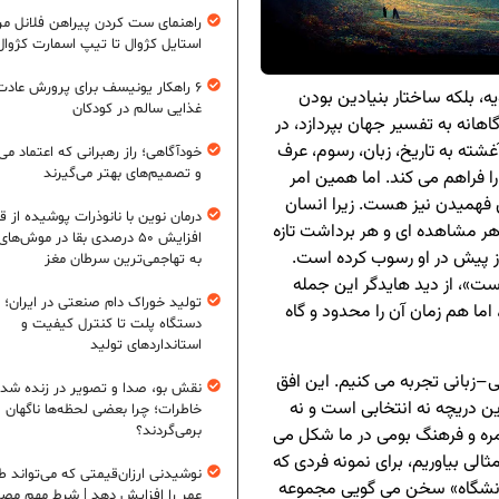
راهنمای ست کردن پیراهن فلانل مردا
استایل کژوال تا تیپ اسمارت کژوال
۶ راهکار یونیسف برای پرورش عادت
یه، بلکه ساختار بنیادین بودن
غذایی سالم در کودکان
هانه به تفسیر جهان بپردازد، در
شته به تاریخ، زبان، رسوم، عرف
خودآگاهی؛ راز رهبرانی که اعتماد می‌
و تصمیم‌های بهتر می‌گیرند
 فراهم می کند. اما همین امر
فهمیدن نیز هست. زیرا انسان
درمان نوین با نانوذرات پوشیده از ق
هر مشاهده ای و هر برداشت تازه
افزایش ۵۰ درصدی بقا در موش‌ها
ز پیش در او رسوب کرده است.
به تهاجمی‌ترین سرطان مغز
ست»، از دید هایدگر این جمله
تولید خوراک دام صنعتی در ایران؛ ا
اما هم زمان آن را محدود و گاه
دستگاه پلت تا کنترل کیفیت و
استانداردهای تولید
ی–زبانی تجربه می کنیم. این افق
نقش بو، صدا و تصویر در زنده شد
ین دریچه نه انتخابی است و نه
خاطرات؛ چرا بعضی لحظه‌ها ناگهان
برمی‌گردند؟
زمره و فرهنگ بومی در ما شکل می
الی بیاوریم، برای نمونه فردی که
نوشیدنی ارزان‌قیمتی که می‌تواند ط
«دانشگاه» سخن می گویی مجموعه
عمر را افزایش دهد | شرط مهم مص