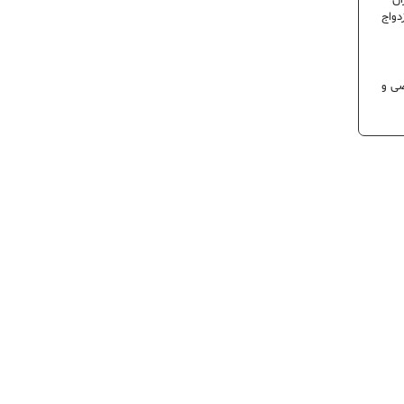
ران
دواج
 تخصصی و