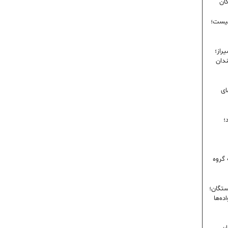
گان
نیست؛
راز؛
ندان
ای
؛
 گروه
ستگان؛
ده‌ها