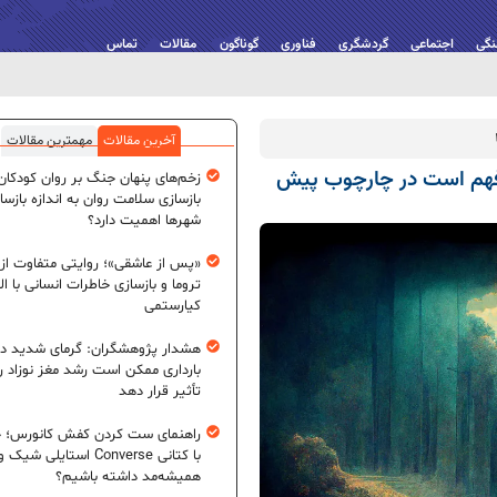
نگی
اجتماعی
گردشگری
فناوری
گوناگون
مقالات
تماس
آخرین مقالات
مهمترین مقالات
فهم است در چارچوب پیش
زخم‌های پنهان جنگ بر روان کودکان؛
بازسازی سلامت روان به اندازه بازسا
شهرها اهمیت دارد؟
«پس از عاشقی»؛ روایتی متفاوت از
تروما و بازسازی خاطرات انسانی با اله
کیارستمی
هشدار پژوهشگران: گرمای شدید در
بارداری ممکن است رشد مغز نوزاد ر
تأثیر قرار دهد
راهنمای ست کردن کفش کانورس؛ چ
با کتانی Converse استایلی شیک و
همیشه‌مد داشته باشیم؟