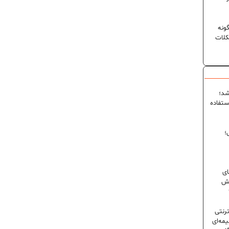
ونه
کلات
شد؛
ستفاده
؛
ای
شش
ترنتی
مه‌ای