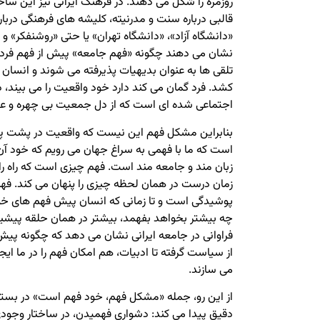
روزمره را شکل می دهند. در فرهنگ ایرانی نیز این ساخت
قالبی درباره سنت و مدرنیته، کلیشه های فرهنگی دربار
«دانشگاه آزاد»، «دانشگاه تهران» یا حتی «روشنفکر» 
نشان می دهند چگونه «فهم جامعه» پیش از فهم فرد ع
تلقی ها به عنوان بدیهیات پذیرفته می شوند و انسان 
کشد. فرد گمان می کند دارد خود واقعیت را می بیند، د
اجتماعی شده ای است که از دل جمعیت بی چهره و 
بنابراین مشکل فهم این نیست که واقعیت در پشت پ
است که ما با فهمی به سراغ جهان می رویم که خود آن
زبان مند و جامعه مند است. فهم چیزی است که راه را 
زمان درست در همان لحظه چیزی را پنهان می کند. فهم
پوشیدگی است و تا زمانی که انسان پیش فهم های خود 
چه بیشتر بخواهد بفهمد، بیشتر در همان حلقه پیشین 
فراوانی در جامعه ایرانی نشان می دهد که چگونه پیش 
از سیاست گرفته تا ادبیات، هم امکان فهم را در ما ایج
می سازند.
از این رو، جمله «مشکل فهم، خود فهم است» در بستر 
دقیق پیدا می کند: دشواری فهمیدن، در ساختار وجود