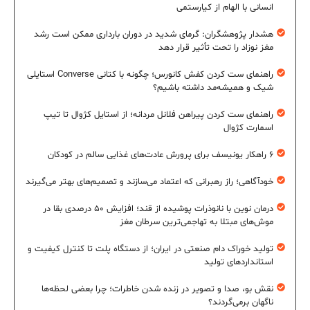
انسانی با الهام از کیارستمی
هشدار پژوهشگران: گرمای شدید در دوران بارداری ممکن است رشد
مغز نوزاد را تحت تأثیر قرار دهد
راهنمای ست کردن کفش کانورس؛ چگونه با کتانی Converse استایلی
شیک و همیشه‌مد داشته باشیم؟
راهنمای ست کردن پیراهن فلانل مردانه؛ از استایل کژوال تا تیپ
اسمارت کژوال
۶ راهکار یونیسف برای پرورش عادت‌های غذایی سالم در کودکان
خودآگاهی؛ راز رهبرانی که اعتماد می‌سازند و تصمیم‌های بهتر می‌گیرند
درمان نوین با نانوذرات پوشیده از قند؛ افزایش ۵۰ درصدی بقا در
موش‌های مبتلا به تهاجمی‌ترین سرطان مغز
تولید خوراک دام صنعتی در ایران؛ از دستگاه پلت تا کنترل کیفیت و
استانداردهای تولید
نقش بو، صدا و تصویر در زنده شدن خاطرات؛ چرا بعضی لحظه‌ها
ناگهان برمی‌گردند؟