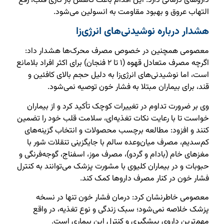
داروهای درمانی دارد. این اقدام باعث کاهش بار کاری قلب، رفع
التهاب عروق و بهبود مقاومت به انسولین می‌شود.
هشدار درباره نوشیدنی‌های انرژی‌زا
معصومی همچنین در خصوص مصرف محرک‌ها هشدار داد:
اگرچه مصرف متعادل قهوه (۱ تا ۲ فنجان) برای اکثر افراد بلامانع
است، اما نوشیدنی‌های انرژی‌زا به دلیل حجم بالای کافئین و
قند، برای بیماران مبتلا به فشار خون توصیه نمی‌شود.
وی بر ضرورت تداوم در تغییرات کوچک تأکید کرد و از بیماران
خواست تا با رعایت نکات تغذیه‌ای، سلامت قلب خود را تضمین
کنند و افزود: مطالعه برچسب محصولات و انتخاب گزینه‌های
کم‌سدیم، مصرف میان‌وعده سالم با جایگزینی تنقلات شور با
مغزهای خام (بادام و گردو)، مصرف موز، اسفناج، گوجه‌فرنگی و
حبوبات و در بیماران کلیوی با مشورت پزشک می‌توانند به کنترل
فشار خون در کنار مصرف داروها کمک کند.
معصومی خاطرنشان کرد: درمان فشار خون تنها در نسخه
پزشک خلاصه نمی‌شود؛ سبک زندگی و نوع تغذیه، در واقع
مهم‌ترین داروی پیشگیری و کنترل این بیماری است.