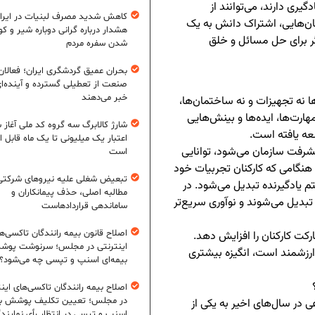
یری دارند، می‌توانند از
کاهش شدید مصرف لبنیات در ایرا
مان‌هایی، اشتراک دانش به یک
هشدار درباره گرانی دوباره شیر و ک
یگر برای حل مسائل و خلق
شدن سفره مردم
بحران عمیق گردشگری ایران؛ فعالان
صنعت از تعطیلی گسترده و آینده‌ا
خبر می‌دهند
ها نه تجهیزات و نه ساختمان‌ها،
ارت‌ها، ایده‌ها و بینش‌هایی
شارژ کالابرگ سه گروه کد ملی آغاز 
عه یافته است.
اعتبار یک میلیونی تا یک ماه قابل ا
شرفت سازمان می‌شود، توانایی
است
نگامی که کارکنان تجربیات خود
تبعیض شغلی علیه نیروهای شرکتی
م یادگیرنده تبدیل می‌شود. در
مطالبه اصلی، حذف پیمانکاران و
دیل می‌شوند و نوآوری سریع‌تر
ساماندهی قراردادهاست
اصلاح قانون بیمه رانندگان تاکسی‌ه
ت کارکنان را افزایش دهد.
اینترنتی در مجلس؛ سرنوشت پو
ارزشمند است، انگیزه بیشتری
بیمه‌ای اسنپ و تپسی چه می‌شود؟
اصلاح بیمه رانندگان تاکسی‌های این
در مجلس؛ تعیین تکلیف پوشش بی
در سال‌های اخیر به یکی از
اسنپ و تپسی در انتظار رأی نمایند