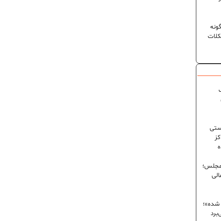
ونه
کلات
ک
ستی
کز
ه
 مجلس؛
الی
 شده»؛
برد