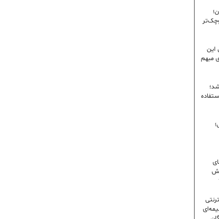
ن؛
وچک‌تر
 این
ی مبهم
شد؛
ستفاده
؛
ای
شش
ترنتی
مه‌ای
گان