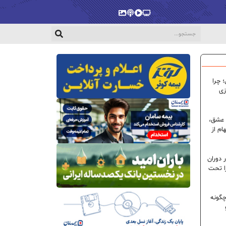
پخش‌زنده
ویدیو
پادکست
گالری
 چرا
زی
 عشق،
ام از
 دوران
ا تحت
گونه