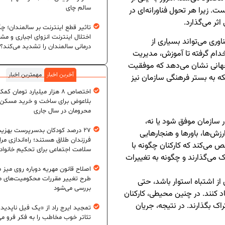
سالم چای
. زیرا هر تحول فناورانه‌ای در
اثر می‌گذارد.
تاثیر قطع اینترنت بر سالمندان؛ چگ
اختلال اینترنت انزوای اجباری و مش
ری می‌تواند بسیاری از
درمانی سالمندان را تشدید می‌کند؟
خدام گرفته تا آموزش، مدیریت
ی جهانی نشان می‌دهد که موفقیت
آخرین اخبار
مهمترین اخبار
که به بستر فرهنگی سازمان نیز
اختصاص ۸ هزار میلیارد تومان کم
بلاعوض برای ساخت و خرید مسکن
محرومان در سال جاری
ر سازمان موفق شود یا نه،
۲۷ درصد کودکان بدسرپرست بهزی
زش‌ها، باورها و هنجارهایی
فرزندان طلاق هستند؛ راه‌اندازی مرا
 می‌کند که کارکنان چگونه با
سلامت اجتماعی برای تحکیم خانواد
 می‌گذارند و چگونه به تغییرات
اصلاح قانون مهریه دوباره روی میز
طرح تغییر مقررات محکومیت‌های م
 از اشتباه استوار باشد، حتی
بررسی می‌شود
اد کنند. در چنین محیطی، کارکنان
راک بگذارند. در نتیجه، جریان
تمجید ایرج راد از «یک فیل ناپدید
تئاتر خوب مخاطب را به فکر فرو می‌