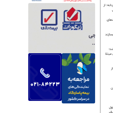
نه؛ از
‌های
سازند
ند؛
ی مبتلا
ز
ن
ول
رف