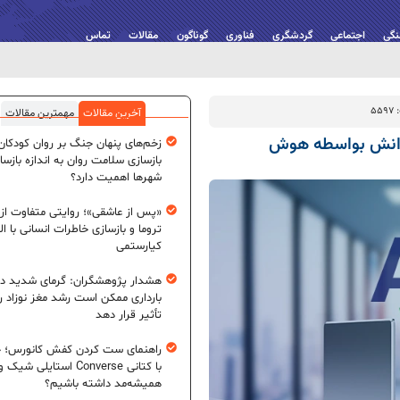
نگی
اجتماعی
گردشگری
فناوری
گوناگون
مقالات
تماس
55
آخرین مقالات
مهمترین مقالات
 دانش بواسطه هوش
زخم‌های پنهان جنگ بر روان کودکان؛
بازسازی سلامت روان به اندازه بازسا
شهرها اهمیت دارد؟
«پس از عاشقی»؛ روایتی متفاوت از
تروما و بازسازی خاطرات انسانی با اله
کیارستمی
هشدار پژوهشگران: گرمای شدید در
بارداری ممکن است رشد مغز نوزاد ر
تأثیر قرار دهد
راهنمای ست کردن کفش کانورس؛ چ
با کتانی Converse استایلی شیک و
همیشه‌مد داشته باشیم؟