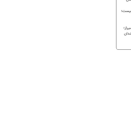
نیست؛
راز؛
ندان