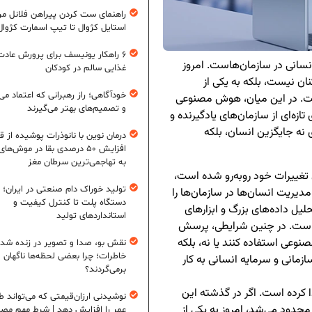
راهنمای ست کردن پیراهن فلانل مردا
استایل کژوال تا تیپ اسمارت کژوال
۶ راهکار یونیسف برای پرورش عادت
سانی در سازمان‌هاست. امروز
غذایی سالم در کودکان
نان نیست، بلکه به یکی از
خودآگاهی؛ راز رهبرانی که اعتماد می‌
ست. در این میان، هوش مصنوعی
و تصمیم‌های بهتر می‌گیرند
ازه‌ای از سازمان‌های یادگیرنده و
 نه جایگزین انسان، بلکه
درمان نوین با نانوذرات پوشیده از ق
افزایش ۵۰ درصدی بقا در موش‌ها
به تهاجمی‌ترین سرطان مغز
 تغییرات خود روبه‌رو شده است،
تولید خوراک دام صنعتی در ایران؛ ا
مدیریت انسان‌ها در سازمان‌ها را
دستگاه پلت تا کنترل کیفیت و
یل داده‌های بزرگ و ابزارهای
استانداردهای تولید
رده است. در چنین شرایطی، پرسش
نوعی استفاده کنند یا نه، بلکه
نقش بو، صدا و تصویر در زنده شد
خاطرات؛ چرا بعضی لحظه‌ها ناگهان
ازمانی و سرمایه انسانی به کار
برمی‌گردند؟
 کرده است. اگر در گذشته این
نوشیدنی ارزان‌قیمتی که می‌تواند ط
محدود می‌شد، امروز به یکی از
عمر را افزایش دهد | شرط مهم مص