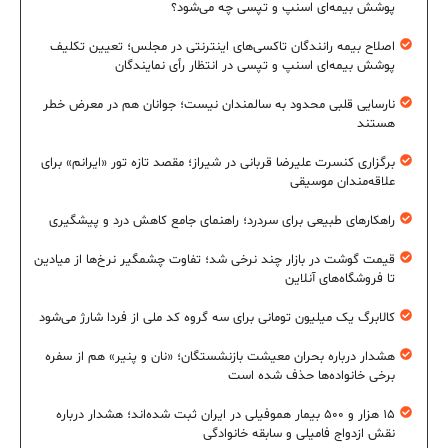
پوشش بیمه‌ای اسنپ و تپسی چه می‌شود؟
اصلاح بیمه رانندگان تاکسی‌های اینترنتی در مجلس؛ تعیین تکلیف
پوشش بیمه‌ای اسنپ و تپسی در انتظار رأی نمایندگان
نارسایی قلبی محدود به سالمندان نیست؛ جوانان هم در معرض خطر
هستند
برگزاری کنسرت علیرضا قربانی در شیراز؛ مقصد تازه تور «ایرانم» برای
علاقه‌مندان موسیقی
راهکارهای طبیعی برای سردرد؛ راهنمای جامع کاهش درد و پیشگیری
قیمت گوشت در بازار چند نرخی شد؛ تفاوت چشمگیر نرخ‌ها از میادین
تا فروشگاه‌های آنلاین
کالابرگ یک میلیون تومانی برای سه گروه کد ملی از فردا شارژ می‌شود
هشدار درباره بحران معیشت بازنشستگان؛ «نان و پنیر» هم از سفره
برخی خانواده‌ها حذف شده است
۱۵ هزار و ۵۰۰ بیمار هموفیلی در ایران ثبت شده‌اند؛ هشدار درباره
نقش ازدواج فامیلی و سابقه خانوادگی