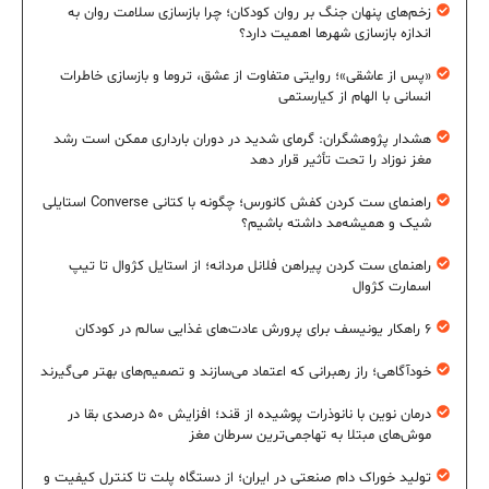
زخم‌های پنهان جنگ بر روان کودکان؛ چرا بازسازی سلامت روان به
اندازه بازسازی شهرها اهمیت دارد؟
«پس از عاشقی»؛ روایتی متفاوت از عشق، تروما و بازسازی خاطرات
انسانی با الهام از کیارستمی
هشدار پژوهشگران: گرمای شدید در دوران بارداری ممکن است رشد
مغز نوزاد را تحت تأثیر قرار دهد
راهنمای ست کردن کفش کانورس؛ چگونه با کتانی Converse استایلی
شیک و همیشه‌مد داشته باشیم؟
راهنمای ست کردن پیراهن فلانل مردانه؛ از استایل کژوال تا تیپ
اسمارت کژوال
۶ راهکار یونیسف برای پرورش عادت‌های غذایی سالم در کودکان
خودآگاهی؛ راز رهبرانی که اعتماد می‌سازند و تصمیم‌های بهتر می‌گیرند
درمان نوین با نانوذرات پوشیده از قند؛ افزایش ۵۰ درصدی بقا در
موش‌های مبتلا به تهاجمی‌ترین سرطان مغز
تولید خوراک دام صنعتی در ایران؛ از دستگاه پلت تا کنترل کیفیت و