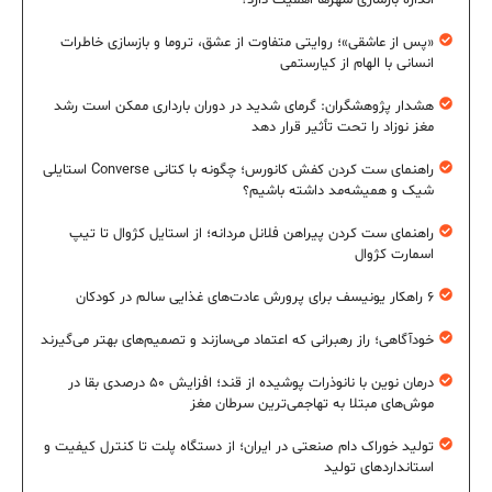
اندازه بازسازی شهرها اهمیت دارد؟
«پس از عاشقی»؛ روایتی متفاوت از عشق، تروما و بازسازی خاطرات
انسانی با الهام از کیارستمی
هشدار پژوهشگران: گرمای شدید در دوران بارداری ممکن است رشد
مغز نوزاد را تحت تأثیر قرار دهد
راهنمای ست کردن کفش کانورس؛ چگونه با کتانی Converse استایلی
شیک و همیشه‌مد داشته باشیم؟
راهنمای ست کردن پیراهن فلانل مردانه؛ از استایل کژوال تا تیپ
اسمارت کژوال
۶ راهکار یونیسف برای پرورش عادت‌های غذایی سالم در کودکان
خودآگاهی؛ راز رهبرانی که اعتماد می‌سازند و تصمیم‌های بهتر می‌گیرند
درمان نوین با نانوذرات پوشیده از قند؛ افزایش ۵۰ درصدی بقا در
موش‌های مبتلا به تهاجمی‌ترین سرطان مغز
تولید خوراک دام صنعتی در ایران؛ از دستگاه پلت تا کنترل کیفیت و
استانداردهای تولید