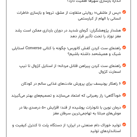
اندازه بازسازی شهرها اهمیت دارد؟
«پس از عاشقی»؛ روایتی متفاوت از عشق، تروما و بازسازی خاطرات
انسانی با الهام از کیارستمی
هشدار پژوهشگران: گرمای شدید در دوران بارداری ممکن است رشد
مغز نوزاد را تحت تأثیر قرار دهد
راهنمای ست کردن کفش کانورس؛ چگونه با کتانی Converse استایلی
شیک و همیشه‌مد داشته باشیم؟
راهنمای ست کردن پیراهن فلانل مردانه؛ از استایل کژوال تا تیپ
اسمارت کژوال
۶ راهکار یونیسف برای پرورش عادت‌های غذایی سالم در کودکان
خودآگاهی؛ راز رهبرانی که اعتماد می‌سازند و تصمیم‌های بهتر می‌گیرند
درمان نوین با نانوذرات پوشیده از قند؛ افزایش ۵۰ درصدی بقا در
موش‌های مبتلا به تهاجمی‌ترین سرطان مغز
تولید خوراک دام صنعتی در ایران؛ از دستگاه پلت تا کنترل کیفیت و
استانداردهای تولید