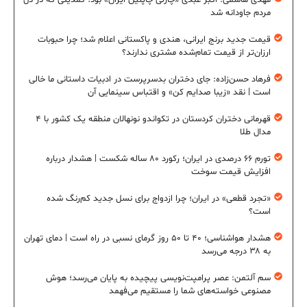
مردم جاودانه شد
قیمت جدید برنج ایرانی، هندی و پاکستانی اعلام شد؛ چرا حبوبات
ارزان‌تر از قیمت تمام‌شده مشتری ندارند؟
فرهاد حسن‌زاده: جای دختران بدسرپرست در ادبیات داستانی ما خالی
است | نقد «زیبا صدایم کن» و اقتباس سینمایی آن
قهرمانی دختران کردستان در تکواندو نونهالان منطقه یک کشور با ۴
مدال طلا
تورم ۶۶ درصدی در ایران؛ رکورد ۸۰ ساله شکست | هشدار درباره
افزایش قیمت سوخت
«تجرد قطعی» در ایران؛ چرا ازدواج برای نسل جدید کم‌رنگ شده
است؟
هشدار هواشناسی؛ ۴۰ تا ۵۰ روز گرمای نسبی در راه است | دمای تهران
به ۳۸ درجه می‌رسد
سم آلتمن: عصر پرامپت‌نویسی پیچیده به پایان می‌رسد؛ هوش
مصنوعی خواسته‌های شما را مستقیم می‌فهمد